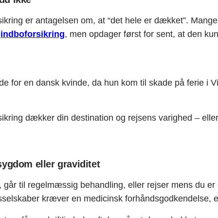
rsikring er antagelsen om, at “det hele er dækket”. Mang
indboforsikring
, men opdager først for sent, at den kun
e for en dansk kvinde, da hun kom til skade på ferie i V
ikring dækker din destination og rejsens varighed – eller
ygdom eller graviditet
går til regelmæssig behandling, eller rejser mens du er 
elskaber kræver en medicinsk forhåndsgodkendelse, el