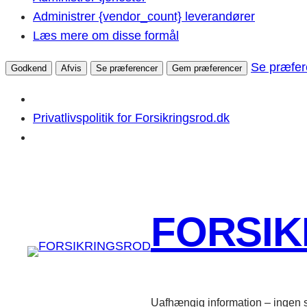
Administrer {vendor_count} leverandører
Læs mere om disse formål
Se præfer
Godkend
Afvis
Se præferencer
Gem præferencer
Privatlivspolitik for Forsikringsrod.dk
Spring
til
indhold
FORSI
Uafhængig information – ingen s