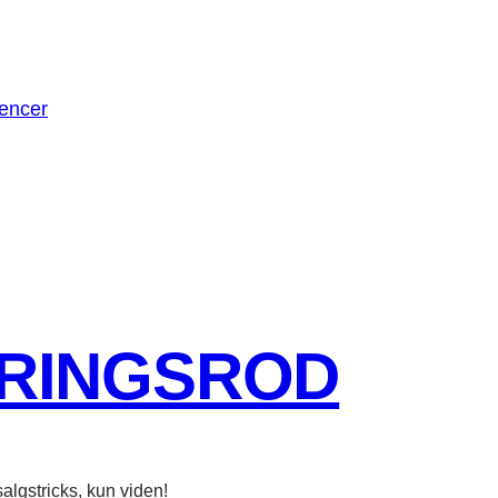
encer
KRINGSROD
algstricks, kun viden!