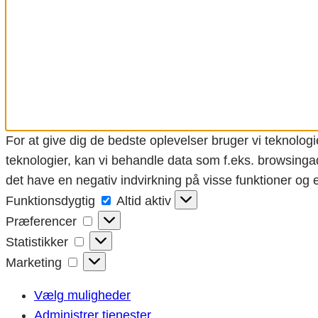
For at give dig de bedste oplevelser bruger vi teknologi
teknologier, kan vi behandle data som f.eks. browsingad
det have en negativ indvirkning på visse funktioner og
Funktionsdygtig
Funktionsdygtig
Altid aktiv
Præferencer
Præferencer
Statistikker
Statistikker
Marketing
Marketing
Vælg muligheder
Administrer tjenester