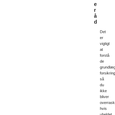
e
r
å
d
Det
er
vigtigt
at
forstå
de
grundlæ
forsikrin
så
du
ikke
bliver
overrask
hvis
uheldet