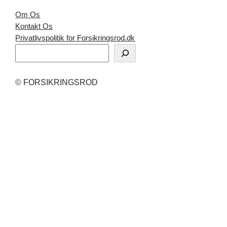
Om Os
Kontakt Os
Privatlivspolitik for Forsikringsrod.dk
S
ø
g
© FORSIKRINGSROD