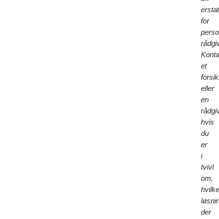
ersta
for
perso
rådgi
Konta
et
forsi
eller
en
rådgi
hvis
du
er
i
tvivl
om,
hvilk
løsni
der