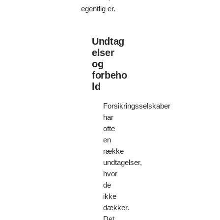
egentlig er.
Undtag
elser
og
forbeho
ld
Forsikringsselskaber
har
ofte
en
række
undtagelser,
hvor
de
ikke
dækker.
Det