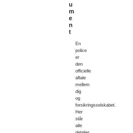
u
m
e
n
t
En
police
er
den
officielle
aftale
mellem
dig
og
forsikringsselskabet.
Her
står
alle
detaljer