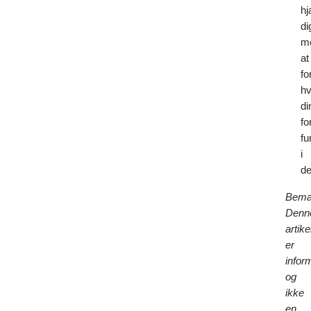
hj
di
m
at
fo
h
di
fo
fu
i
de
Bemæ
Denn
artike
er
infor
og
ikke
en