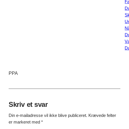
Fa
D
Sk
U
N
D
V
D
PPA
Skriv et svar
Din e-mailadresse vil ikke blive publiceret.
Krævede felter
er markeret med
*