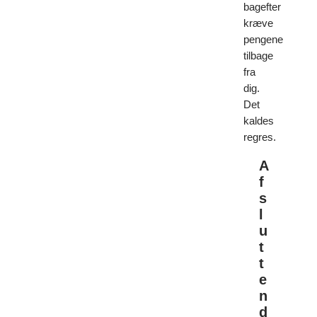
bagefter
kræve
pengene
tilbage
fra
dig.
Det
kaldes
regres.
A
f
s
l
u
t
t
e
n
d