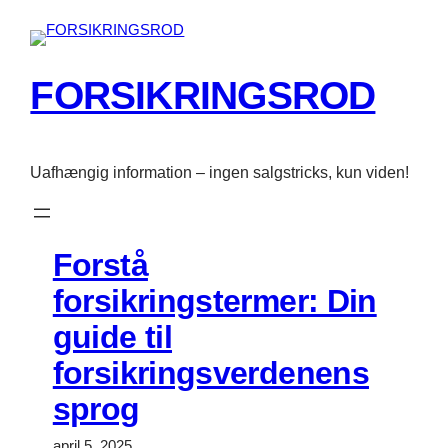
Spring
til
indhold
FORSIKRINGSROD
Uafhængig information – ingen salgstricks, kun viden!
Forstå
forsikringstermer: Din
guide til
forsikringsverdenens
sprog
april 5, 2025