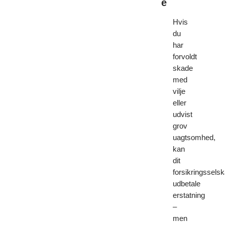
e
Hvis
du
har
forvoldt
skade
med
vilje
eller
udvist
grov
uagtsomhed,
kan
dit
forsikringssels
udbetale
erstatning
–
men