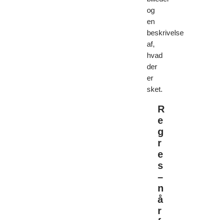
og
en
beskrivelse
af,
hvad
der
er
sket.
R
e
g
r
e
s
–
n
å
r