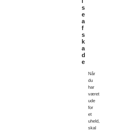
l
s
e
a
f
s
k
a
d
e
Når
du
har
været
ude
for
et
uheld,
skal