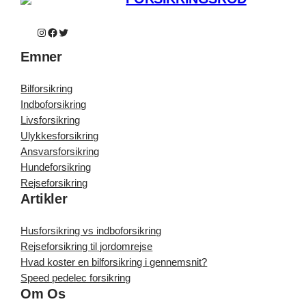
Instagram
Facebook
Twitter
Emner
Bilforsikring
Indboforsikring
Livsforsikring
Ulykkesforsikring
Ansvarsforsikring
Hundeforsikring
Rejseforsikring
Artikler
Husforsikring vs indboforsikring
Rejseforsikring til jordomrejse
Hvad koster en bilforsikring i gennemsnit?
Speed pedelec forsikring
Om Os