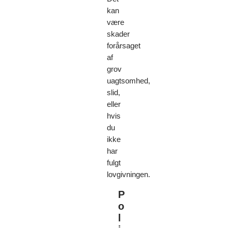
kan
være
skader
forårsaget
af
grov
uagtsomhed,
slid,
eller
hvis
du
ikke
har
fulgt
lovgivningen.
P
o
l