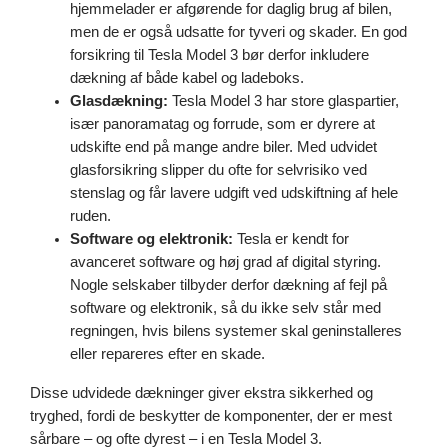
hjemmelader er afgørende for daglig brug af bilen,
men de er også udsatte for tyveri og skader. En god
forsikring til Tesla Model 3 bør derfor inkludere
dækning af både kabel og ladeboks.
Glasdækning:
Tesla Model 3 har store glaspartier,
især panoramatag og forrude, som er dyrere at
udskifte end på mange andre biler. Med udvidet
glasforsikring slipper du ofte for selvrisiko ved
stenslag og får lavere udgift ved udskiftning af hele
ruden.
Software og elektronik:
Tesla er kendt for
avanceret software og høj grad af digital styring.
Nogle selskaber tilbyder derfor dækning af fejl på
software og elektronik, så du ikke selv står med
regningen, hvis bilens systemer skal geninstalleres
eller repareres efter en skade.
Disse udvidede dækninger giver ekstra sikkerhed og
tryghed, fordi de beskytter de komponenter, der er mest
sårbare – og ofte dyrest – i en Tesla Model 3.