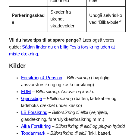
solouheld
selv
Skader fra
Parkeringsskad
Undgå selvrisiko
ukendt
e
ved “Bilka-buler”
skadevolder
Vil du have tips til at spare penge?
Læs også vores
guide:
Sådan finder du en billig Tesla forsikring uden at
miste dækning
.
Kilder
Forsikring & Pension
–
Bilforsikring
(lovpligtig
ansvarsforsikring og kaskoforsikring)
FDM
–
Bilforsikring: Ansvar og kasko
Gjensidige
–
Elbilforsikring
(batteri, ladekabler og
ladeboks dækket under kasko)
LB Forsikring
–
Bilforsikring til elbil
(vejhjælp,
glasdækning, førerulykkesforsikring m.m.)
Alka Forsikring
–
Bilforsikring til elbil og plug-in hybrid
Topdanmark
–
Bilforsikring til elbil
(inkl. batteri,