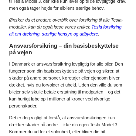
til Tesla Model 3, der ikke kun lever op til de lovpligtige krav,
men også tager højde for elbilens særlige behov.
Ønsker du et bredere overblik over forsikring til alle Tesla-
modeller, kan du også læse vores artikel:
Tesla forsikring –
alt om dækning, særlige hensyn og udbydere
.
Ansvarsforsikring – din basisbeskyttelse
på vejen
I Danmark er ansvarsforsikring lovpligtig for alle biler. Den
fungerer som din basisbeskyttelse på vejen og sikrer, at
skader på andre personer, køretøjer eller ejendom bliver
dækket, hvis du forvolder et uheld. Uden den ville du som
bilejer selv skulle betale erstatning til modparten – og det
kan hurtigt løbe op i millioner af kroner ved alvorlige
personskader.
Det er dog vigtigt at forstå, at ansvarsforsikringen kun
dækker skader på andre – ikke din egen Tesla Model 3.
Kommer du ud for et solouheld, eller bliver din bil