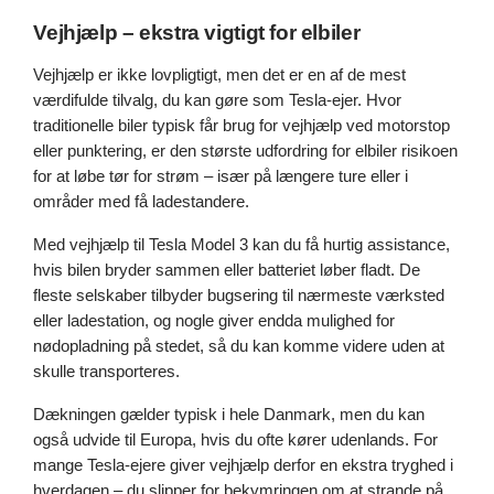
Vejhjælp – ekstra vigtigt for elbiler
Vejhjælp er ikke lovpligtigt, men det er en af de mest
værdifulde tilvalg, du kan gøre som Tesla-ejer. Hvor
traditionelle biler typisk får brug for vejhjælp ved motorstop
eller punktering, er den største udfordring for elbiler risikoen
for at løbe tør for strøm – især på længere ture eller i
områder med få ladestandere.
Med vejhjælp til Tesla Model 3 kan du få hurtig assistance,
hvis bilen bryder sammen eller batteriet løber fladt. De
fleste selskaber tilbyder bugsering til nærmeste værksted
eller ladestation, og nogle giver endda mulighed for
nødopladning på stedet, så du kan komme videre uden at
skulle transporteres.
Dækningen gælder typisk i hele Danmark, men du kan
også udvide til Europa, hvis du ofte kører udenlands. For
mange Tesla-ejere giver vejhjælp derfor en ekstra tryghed i
hverdagen – du slipper for bekymringen om at strande på