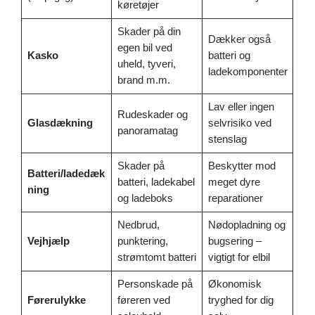
køretøjer
Skader på din
Dækker også
egen bil ved
Kasko
batteri og
uheld, tyveri,
ladekomponenter
brand m.m.
Lav eller ingen
Rudeskader og
Glasdækning
selvrisiko ved
panoramatag
stenslag
Skader på
Beskytter mod
Batteri/ladedæk
batteri, ladekabel
meget dyre
ning
og ladeboks
reparationer
Nedbrud,
Nødopladning og
Vejhjælp
punktering,
bugsering –
strømtomt batteri
vigtigt for elbil
Personskade på
Økonomisk
Førerulykke
føreren ved
tryghed for dig