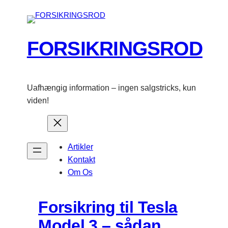
Spring
til
indhold
FORSIKRINGSROD
Uafhængig information – ingen salgstricks, kun
viden!
Artikler
Kontakt
Om Os
Forsikring til Tesla
Model 3 – sådan