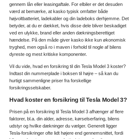
gennem lån eller leasingaftale. For elbiler er det desuden
værd at bemærke, at kasko typisk omfatter både
højvoltbatteriet, ladekabler og din ladeboks derhjemme. Det
betyder, at du er dækket, hvis disse dele bliver beskadiget
ved en ulykke, brand eller anden dækningsberettiget
hændelse. På den måde giver kasko ikke kun økonomisk
tryghed, men også ro i maven i forhold til nogle af bilens
dyreste og mest kritiske komponenter.
Vil du vide, hvad en forsikring til din Tesla Model 3 koster?
Indtast din nummerplade i boksen til højre – så kan du
hurtigt sammenligne priser fra forskellige
forsikringsselskaber.
Hvad koster en forsikring til Tesla Model 3?
Prisen på en forsikring til Tesla Model 3 afhænger af flere
faktorer, bl.a. din alder, adresse, kørselserfaring, bilens
udstyr og hvilke dækninger du vælger. Generelt ligger
Tesla-forsikringer ofte lidt højere end gennemsnittet, fordi