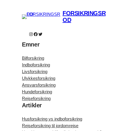
FORSIKRINGSR
OD
Instagram
Facebook
Twitter
Emner
Bilforsikring
Indboforsikring
Livsforsikring
Ulykkesforsikring
Ansvarsforsikring
Hundeforsikring
Rejseforsikring
Artikler
Husforsikring vs indboforsikring
Rejseforsikring til jordomrejse