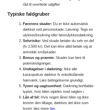
råd til uventede udgifter
Typiske faldgruber
Førerens skader:
Du er ikke automatisk
dækket ved personskade. Løsning: Tegn en
ulykkesforsikring eller førerulykkesdækning.
Selvrisiko:
Ved skade betaler du selv en del
(fx 2.500 kr). Det kan ikke altid betale sig at
anmelde småskader.
Bonus og præmie:
Skader kan føre til
præmiestigninger.
Undtagelser i dækning:
Ikke alle
kaskopolicer dækker fx enkeltstående
hærværk. Læs betingelserne grundigt.
Tyveri og uagtsomhed:
Dækning bortfalder
typisk, hvis bilen stjæles med nøglen i.
Lån af bil:
Hvis nogen låner bilen og ikke
leverer den tilbage, dækkes det ikke som
tyveri. læs mere
her
.