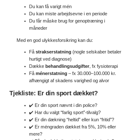
Du kan få varigt mén
Du kan miste arbejdsevne i en periode
Du får måske brug for genoptræning i
måneder
Med en god ulykkesforsikring kan du:
Få
strakserstatning
(nogle selskaber betaler
hurtigt ved diagnose)
Dække
behandlingsudgifter
, fx fysioterapi
Få
ménerstatning
– fx 30.000–100.000 kr.
afhængigt af skadens varighed og alvor
Tjekliste: Er din sport dækket?
✔️ Er din sport nævnt i din police?
✔️ Har du valgt “farlig sport”-tilvalg?
✔️ Er din dækning “heltid” eller kun “fritid”?
✔️ Er méngraden dækket fra 5%, 10% eller
mere?