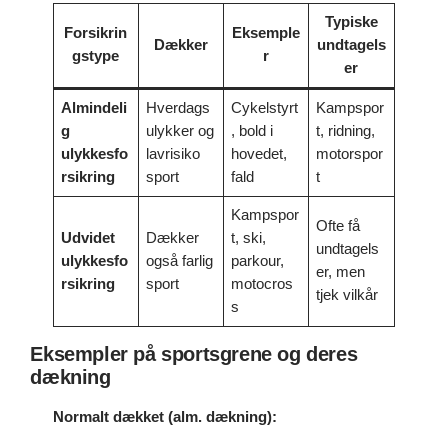
Typiske
Forsikrin
Eksemple
Dækker
undtagels
gstype
r
er
Almindeli
Hverdags
Cykelstyrt
Kampspor
g
ulykker og
, bold i
t, ridning,
ulykkesfo
lavrisiko
hovedet,
motorspor
rsikring
sport
fald
t
Kampspor
Ofte få
Udvidet
Dækker
t, ski,
undtagels
ulykkesfo
også farlig
parkour,
er, men
rsikring
sport
motocros
tjek vilkår
s
Eksempler på sportsgrene og deres
dækning
Normalt dækket (alm. dækning):