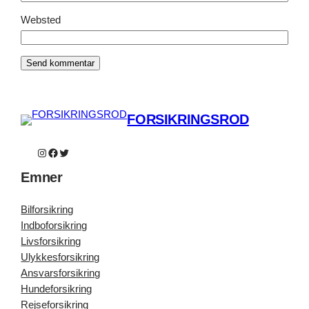
Websted
FORSIKRINGSROD
Instagram
Facebook
Twitter
Emner
Bilforsikring
Indboforsikring
Livsforsikring
Ulykkesforsikring
Ansvarsforsikring
Hundeforsikring
Rejseforsikring